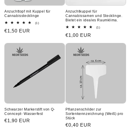
Anzuchttopf mit Kuppel für
Anzuchtkuppel für
Cannabisstecklinge
Cannabissamen und Stecklinge.
Bietet ein ideales Raumklima.
1
(1)
Bewertungen
1
(1)
Normaler
€1,50 EUR
insgesamt
Bewertungen
Normaler
€1,00 EUR
insgesamt
Preis
Preis
Schwarzer Markerstift von Q-
Pflanzenschilder zur
Conncept- Wasserfest
Sortenkennzeichnung (Weiß) pro
Stück
Normaler
€1,90 EUR
Normaler
€0,40 EUR
Preis