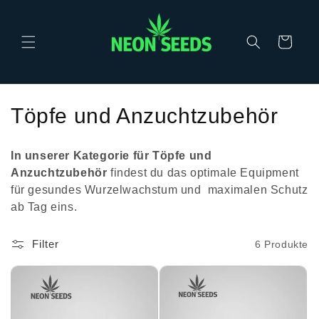
Direkt
zum
Inhalt
Warenkorb
K
Töpfe und Anzuchtzubehör
a
In unserer Kategorie für Töpfe und
t
Anzuchtzubehör
findest du das optimale Equipment
für gesundes Wurzelwachstum und maximalen Schutz
e
ab Tag eins.
g
Filter
6 Produkte
o
r
i