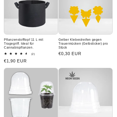
e
:
Pflanzenstofftopf 11 L mit
Gelber Klebestreifen gegen
Tragegriff. Ideal für
Trauermücken (Gelbsticker) pro
Cannabispflanzen.
Stück
Normaler
€0,30 EUR
2
(2)
Bewertungen
Preis
Normaler
€1,90 EUR
insgesamt
Preis