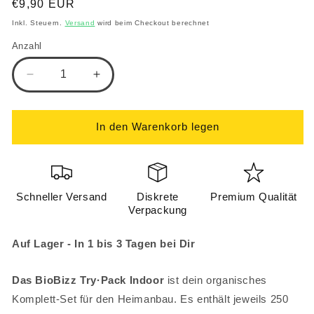
Normaler
€9,90 EUR
Preis
Inkl. Steuern.
Versand
wird beim Checkout berechnet
Anzahl
Verringere
Erhöhe
die
die
Menge
Menge
für
für
In den Warenkorb legen
Starter-
Starter-
Pack
Pack
Indoor
Indoor
3x
3x
Schneller Versand
Diskrete
Premium Qualität
250
250
Verpackung
ml
ml
von
von
BioBizz-
BioBizz-
Auf Lager - In 1 bis 3 Tagen bei Dir
Bio·Grow,
Bio·Grow,
Bio·Bloom,
Bio·Bloom,
Das BioBizz Try·Pack Indoor
ist dein organisches
Top·Max
Top·Max
Komplett-Set für den Heimanbau. Es enthält jeweils 250